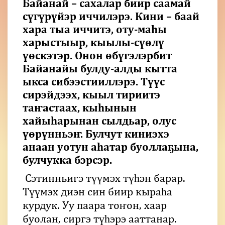
Байанай – сахалар биир саамай
сүгүрүйэр иччилэрэ. Кини – баай
хара тыа иччитэ, оту-маһы
харыстыыр, кыылы-сүөлү
үөскэтэр. Онон өбүгэлэрбит
Байанайы булду-алды кытта
ыкса сибээстииллэрэ. Түүс
сирэйдээх, кыыл тириитэ
таҥастаах, кыһынын
хайыһарынан сылдьар, олус
үөрүнньэҥ. Булчут киниэхэ
анаан уотун аһатар буоллаҕына,
булчукка бэрсэр.
Сэтинньигэ түүмэх түһэн барар.
Түүмэх диэн син биир кыраһа
курдук. Уу паара тоҥон, хаар
буолан, сиргэ түһэрэ ааттанар.