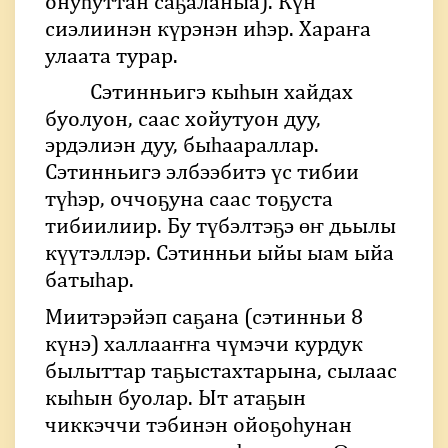
онуһуттан саҕаланыа). Күн
сиэлиинэн күрэнэн иһэр. Хараҥа
улаата турар.
Сэтинньигэ кыһын хайдах
буолуон, саас хойутуон дуу,
эрдэлиэн дуу, быһаараллар.
Сэтинньигэ элбээбитэ үс тибии
түһэр, оччоҕуна саас тоҕуста
тибиилиир. Бу түбэлтэҕэ өҥ дьылы
күүтэллэр. Сэтинньи ыйы ыам ыйа
батыһар.
Миитэрэйэп саҕана (сэтинньи 8
күнэ) халлааҥҥа чүмэчи курдук
былыттар таҕыстахтарына, сылаас
кыһын буолар. Ыт атаҕын
чиккэччи тэбинэн ойоҕоһунан