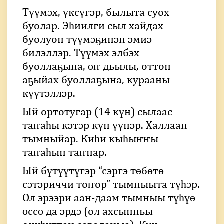
Түүмэх, үксүгэр, былыта суох
буолар. Эһиилги сыл хайдах
буолуон түүмэҕинэн эмиэ
билэллэр. Түүмэх элбэх
буоллаҕына, өҥ дьылы, оттон
аҕыйах буоллаҕына, курааны
күүтэллэр.
Ый ортотугар (14 күн) сылаас
таҥаһы кэтэр күн үүнэр. Халлаан
тымныйар. Киһи кыһыҥҥы
таҥаһын таҥнар.
Ый бүтүүтүгэр “сэргэ төбөтө
сэтэриччи тоҥор” тымныыта түһэр.
Ол эрээри аан-даам тымныы түһүө
өссө да эрдэ (ол ахсынньы