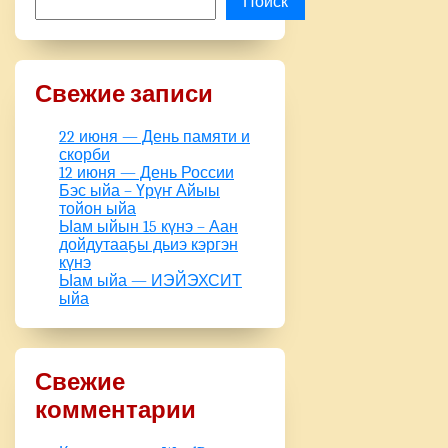
Поиск
Свежие записи
22 июня — День памяти и
скорби
12 июня — День России
Бэс ыйа – Үрүҥ Айыы
тойон ыйа
Ыам ыйын 15 күнэ – Аан
дойдутааҕы дьиэ кэргэн
күнэ
Ыам ыйа — ИЭЙЭХСИТ
ыйа
Свежие
комментарии