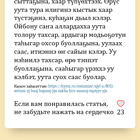
сыттаҕына, хаар түһүөхтээх. Өрүс
уута тура илигинэ кыстык хаар
түстэҕинэ, куһаҕан дьыл кэлэр.
Ойбону саҥа аллардахха уута
толору тахсар, ардыгар модьоҕотун
таһыгар охсор буоллаҕына, уулаах
саас, итиэннэ өҥ сайын кэлэр. Уу
нэһиилэ тахсар, өрө тэппэт
буоллаҕына, сааһыгар үрэххэ уу
кэлбэт, уута суох саас буолар.
Кыым хаhыаттан:
https://kyym.ru/sonunnar/ajyl-a/8011-
setinni-yj-baaj-bajanaj-yja-sakha-biir-saamaj-taptyyr-yja
Если вам понравилась статья,
не забудьте нажать на сердечко
23