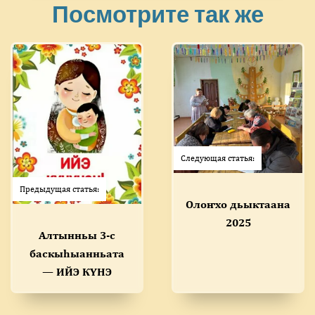
Посмотрите так же
Следующая статья:
Предыдущая статья:
Олоҥхо дьыктаана
2025
Алтынньы 3-с
баскыһыанньата
— ИЙЭ КҮНЭ