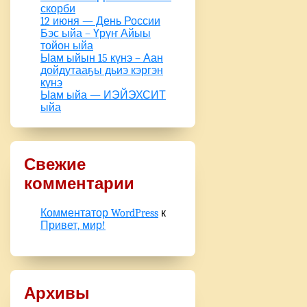
скорби
12 июня — День России
Бэс ыйа – Үрүҥ Айыы
тойон ыйа
Ыам ыйын 15 күнэ – Аан
дойдутааҕы дьиэ кэргэн
күнэ
Ыам ыйа — ИЭЙЭХСИТ
ыйа
Свежие
комментарии
Комментатор WordPress
к
Привет, мир!
Архивы