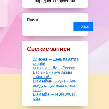
народного творчества
Поиск
Поиск
Свежие записи
22 июня — День памяти и
скорби
12 июня — День России
Бэс ыйа – Үрүҥ Айыы
тойон ыйа
Ыам ыйын 15 күнэ – Аан
дойдутааҕы дьиэ кэргэн
күнэ
Ыам ыйа — ИЭЙЭХСИТ
ыйа