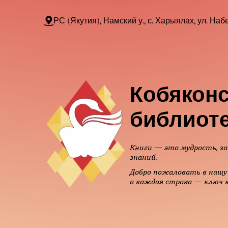
РС (Якутия), Намский у., с. Харыялах, ул. Набе
Кобяконс
библиот
Книги — это мудрость, за
знаний.
Добро пожаловать в нашу 
а каждая строка — ключ к