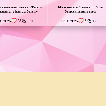
льная выставка «Тыыл
Ыам ыйын 1 күнэ — Үлэ
ыыны уһансыбыта»
бырааһынньыга
33
5
05.2025
нет
03.05.2025
нет