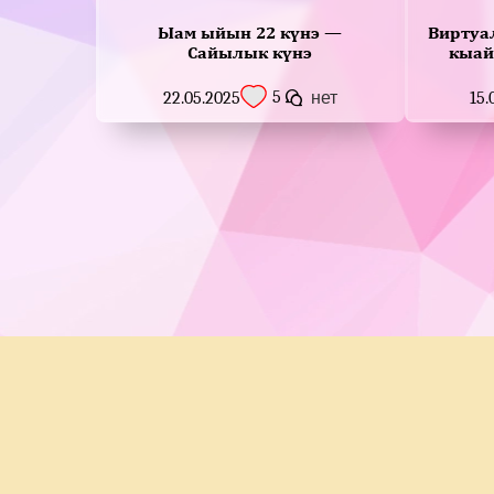
Ыам ыйын 22 күнэ —
Виртуа
Сайылык күнэ
кыай
5
22.05.2025
нет
15.