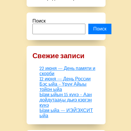
Поиск
Поиск
Свежие записи
22 июня — День памяти и
скорби
12 июня — День России
Бэс ыйа – Үрүҥ Айыы
тойон ыйа
Ыам ыйын 15 күнэ – Аан
дойдутааҕы дьиэ кэргэн
күнэ
Ыам ыйа — ИЭЙЭХСИТ
ыйа