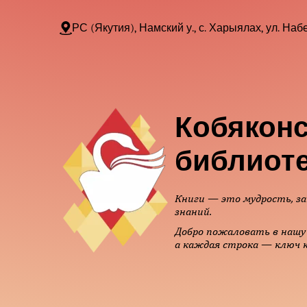
РС (Якутия), Намский у., с. Харыялах, ул. Набе
Кобяконс
библиот
Книги — это мудрость, за
знаний.
Добро пожаловать в нашу 
а каждая строка — ключ к