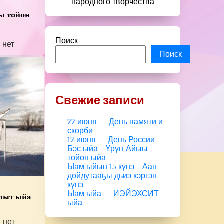
народного творчества
ы тойон
Поиск
нет
Поиск
Свежие записи
22 июня — День памяти и
скорби
12 июня — День России
Бэс ыйа – Үрүҥ Айыы
тойон ыйа
Ыам ыйын 15 күнэ – Аан
дойдутааҕы дьиэ кэргэн
күнэ
Ыам ыйа — ИЭЙЭХСИТ
һыт ыйа
ыйа
нет