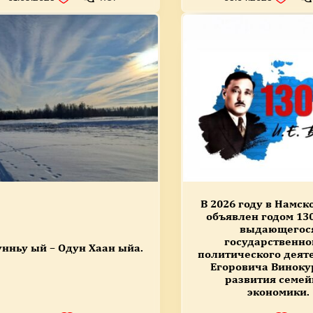
В 2026 году в Намск
объявлен годом 13
выдающегос
государственно
нньу ый – Одун Хаан ыйа.
политического деят
Егоровича Виноку
развития семе
экономики.