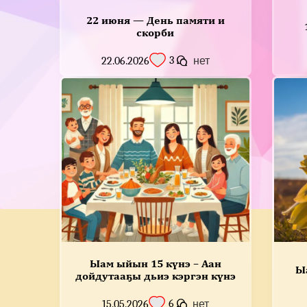
22 июня — День памяти и
скорби
3
22.06.2026
нет
Ыам ыйын 15 күнэ – Аан
Ы
дойдутааҕы дьиэ кэргэн күнэ
6
15.05.2026
нет