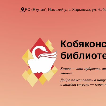
РС (Якутия), Намский у., с. Харыялах, ул. Набе
Кобяконс
библиот
Книги — это мудрость, за
знаний.
Добро пожаловать в нашу 
а каждая строка — ключ к