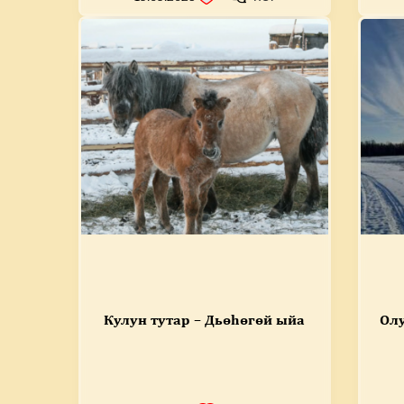
Кулун тутар – Дьөһөгөй ыйа
Олу