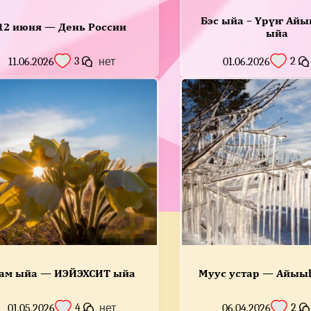
Бэс ыйа – Үрүҥ Айы
12 июня — День России
ыйа
3
2
11.06.2026
нет
01.06.2026
ам ыйа — ИЭЙЭХСИТ ыйа
Муус устар — Айыы
4
2
01.05.2026
нет
06.04.2026